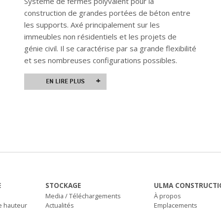
Système de fermes polyvalent pour la
construction de grandes portées de béton entre
les supports. Axé principalement sur les
immeubles non résidentiels et les projets de
génie civil. Il se caractérise par sa grande flexibilité
et ses nombreuses configurations possibles.
+
EN LIRE PLUS
E
STOCKAGE
ULMA CONSTRUCTI
Media / Téléchargements
À propos
e hauteur
Actualités
Emplacements