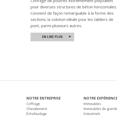
Coffrage de poutres extrêmement polyvalent
pour diverses structures de béton horizontales.
Convient de façon remarquable à la forme des
sections; la solution idéale pour les tabliers de
pont, parmi plusieurs autres.
+
EN LIRE PLUS
NOTRE ENTREPRISE
NOTRE EXPÉRIENC
Coffrage
Immeubles
Chevalement
Immeubles de grand
Échafaudage
Industriels