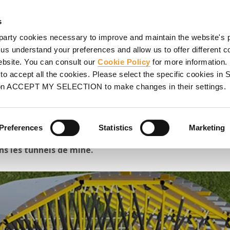
E
CHEVALEMENT
ÉCHAFAUDAGE
PROJETS
SERVICE
s
party cookies necessary to improve and maintain the website's 
vidéos de produits
Chariot de coffrage MK pour tunnels de mine
 us understand your preferences and allow us to offer different c
website. You can consult our
Cookie Policy
for more information.
our tunnels
o accept all the cookies. Please select the specific cookies i
on ACCEPT MY SELECTION to make changes in their settings.
Preferences
Statistics
Marketing
e et coffrage en une seule
ans les tunnels de mine.