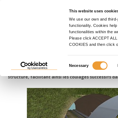
COFFRAG
This website uses cookie
We use our own and third-
Accueil
ULMA
Documents et vidéos
Animations et vidéos
Animations et 
functionality. Cookies help
functionalities within the 
Chariot de coffrage MK p
Please click ACCEPT ALL t
COOKIES and then click 
de mine
Consent
Necessary
Selection
Ce chariot léger et mobile réunit ouvrage provisoir
structure, facilitant ainsi les coulages successifs d