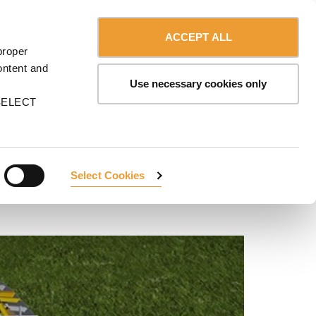
Communiquer avec nous
Canada - Français
S
ULMA
Shop
ACCEPT ALL
proper
ontent and
Use necessary cookies only
n SELECT
Select Cookies